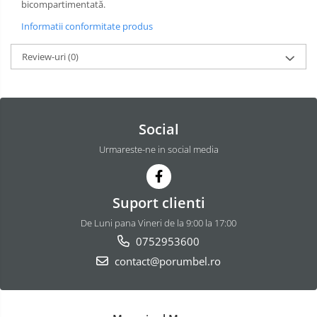
bicompartimentată.
Informatii conformitate produs
Review-uri
(0)
Social
Urmareste-ne in social media
Suport clienti
De Luni pana Vineri de la 9:00 la 17:00
0752953600
contact@porumbel.ro