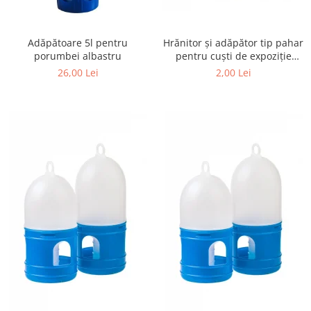
Adăpătoare 5l pentru
Hrănitor și adăpător tip pahar
porumbei albastru
pentru cuști de expoziție
diverse culori
26,00 Lei
2,00 Lei