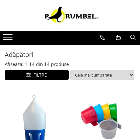
Adăpători
Afiseaza:
1-
14
din
14
produse
FILTRE