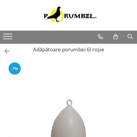
Adăpătoare porumbei 6l roșie
-7%