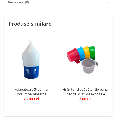
Review-uri
(0)
Produse similare
Hrănitor și adăpător tip pahar
Adăpătoare 5l pentru
pentru cuști de expoziție
porumbei albastru
diverse culori
2,00 Lei
26,00 Lei