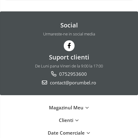
Social
Urmareste-ne in social media
Suport clienti
De Luni pana Vineri de la 9:00 la 17:00
0752953600
contact@porumbel.ro
Magazinul Meu
Clienti
Date Comerciale