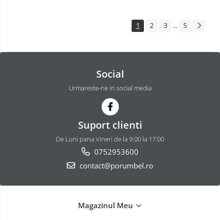
1
2
3
5
...
Social
Urmareste-ne in social media
Suport clienti
De Luni pana Vineri de la 9:00 la 17:00
0752953600
contact@porumbel.ro
Magazinul Meu