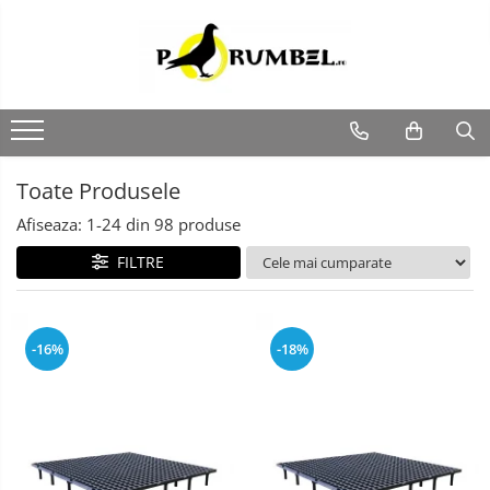
Toate Produsele
Afiseaza:
1-
24
din
98
produse
FILTRE
-16%
-18%