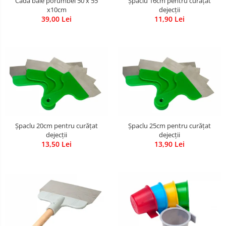
Cadă baie porumbei 50 x 55
Șpaclu 16cm pentru curățat
x10cm
dejecții
39,00 Lei
11,90 Lei
Șpaclu 20cm pentru curățat
Șpaclu 25cm pentru curățat
dejecții
dejecții
13,50 Lei
13,90 Lei