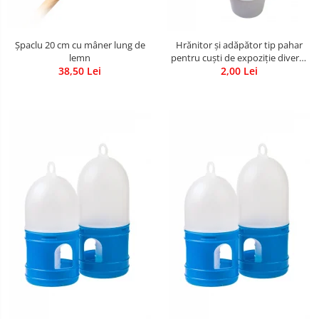
Șpaclu 20 cm cu mâner lung de
Hrănitor și adăpător tip pahar
lemn
pentru cuști de expoziție diverse
38,50 Lei
2,00 Lei
culori