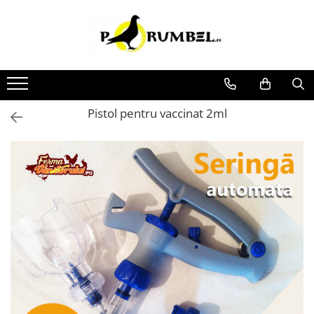
Toate Produsele
Accesorii
Adăpători
Hrănitori
Pistol pentru vaccinat 2ml
Suplimente și grituri