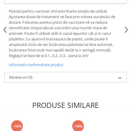
Pistolul pentru vaccinat 2ml este foarte simplu de utilizat.
Ajustarea dozei de tratament se face prin rotirea surubului de
dozare. Folosirea acestui pistol de vaccinare vă va reduce
semnificativ timpul alocat vaccinării unui număr mare de
animale. Poate fi utilizat atât în cazul iepurilor cât şi in cazul
păsărilor. Cu ajutorul butoiaşului de plastic, unde poate fi
amplasată sticla de ser încărcarea pistolului se face automat,
încărcarea fiind mult mai rapidă decât la o seringă normală.
Reglajul se face de la 0.1...0.2...0.3... pana la 2ml
Informatii conformitate produs
Review-uri
(0)
PRODUSE SIMILARE
-16%
-18%