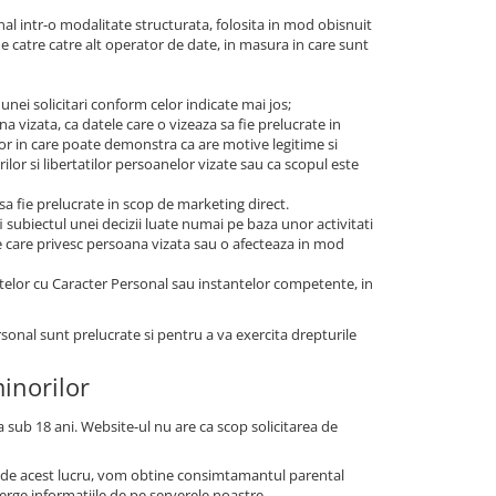
nal intr-o modalitate structurata, folosita in mod obisnuit
de catre catre alt operator de date, in masura in care sunt
 unei solicitari conform celor indicate mai jos;
a vizata, ca datele care o vizeaza sa fie prelucrate in
ilor in care poate demonstra ca are motive legitime si
ilor si libertatilor persoanelor vizate sau ca scopul este
 sa fie prelucrate in scop de marketing direct.
i subiectul unei decizii luate numai pe baza unor activitati
ce care privesc persoana vizata sau o afecteaza in mod
telor cu Caracter Personal sau instantelor competente, in
rsonal sunt prelucrate si pentru a va exercita drepturile
minorilor
 sub 18 ani. Website-ul nu are ca scop solicitarea de
ti de acest lucru, vom obtine consimtamantul parental
terge informatiile de pe serverele noastre.