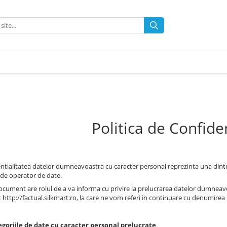
Politica de Confiden
ntialitatea datelor dumneavoastra cu caracter personal reprezinta una dintre p
e de operator de date.
ocument are rolul de a va informa cu privire la prelucrarea datelor dumneavoas
 http://factual.silkmart.ro, la care ne vom referi in continuare cu denumirea "
egoriile de date cu caracter personal prelucrate