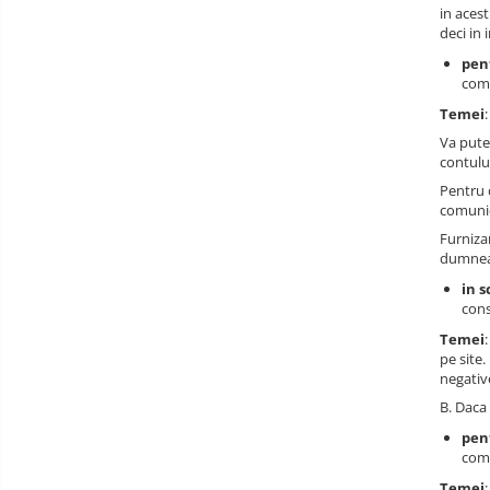
in acest
deci in 
pen
comu
Temei
Va pute
contului
Pentru 
comunic
Furniza
dumneav
in s
cons
Temei
pe site
negativ
B. Daca 
pen
comu
Temei