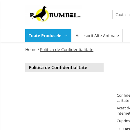
Toate Produsele
Accesorii
Toate Produsele
Accesorii Alte Animale
Adăpători
Hrănitori
Home /
Politica de Confidentialitate
Suplimente și grituri
Politica de Confidentialitate
Confide
calitat
Acest d
internet
Cuprins
Cat