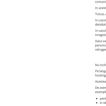
comunica
In acest
Totusi,
In cazul
detaliat
In cazul
inregis
Daca va
persona
retrage
Nu inch
Pe langa
hosting
Acestea 
De asem
exempli
pent
in s