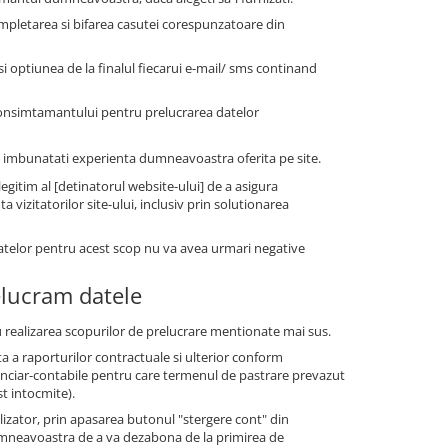
mpletarea si bifarea casutei corespunzatoare din
 optiunea de la finalul fiecarui e-mail/ sms continand
consimtamantului pentru prelucrarea datelor
i a imbunatati experienta dumneavoastra oferita pe site.
gitim al [detinatorul website-ului] de a asigura
vizitatorilor site-ului, inclusiv prin solutionarea
datelor pentru acest scop nu va avea urmari negative
elucram datele
 realizarea scopurilor de prelucrare mentionate mai sus.
a a raporturilor contractuale si ulterior conform
financiar-contabile pentru care termenul de pastrare prevazut
st intocmite).
tilizator, prin apasarea butonul "stergere cont" din
dumneavoastra de a va dezabona de la primirea de