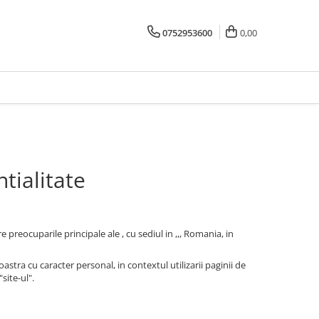
0752953600
0,00
tialitate
reocuparile principale ale , cu sediul in ,,, Romania, in
tra cu caracter personal, in contextul utilizarii paginii de
site-ul".