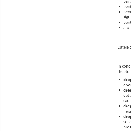
part
pent
pent
sigu
pent
atun
Datele 
In condi
dreptur
dre
doc
drep
deta
sau 
drep
neju
drep
soli
prel