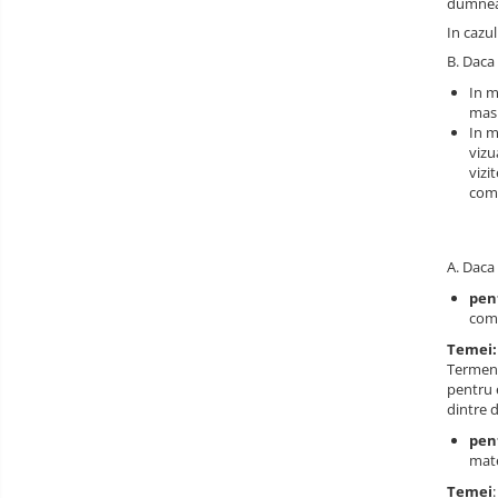
dumneav
In cazul
B. Daca 
In m
masu
In m
vizu
vizi
comp
A. Daca 
pen
come
Temei:
Termene
pentru 
dintre 
pent
mate
Temei