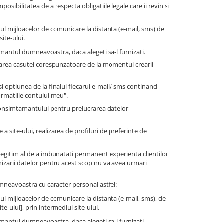
sibilitatea de a respecta obligatiile legale care ii revin si
ul mijloacelor de comunicare la distanta (e-mail, sms) de
ite-ului.
antul dumneavoastra, daca alegeti sa-l furnizati.
farea casutei corespunzatoare de la momentul crearii
 optiunea de la finalul fiecarui e-mail/ sms continand
ormatiile contului meu".
consimtamantului pentru prelucrarea datelor
a site-ului, realizarea de profiluri de preferinte de
legitim al de a imbunatati permanent experienta clientilor
nizarii datelor pentru acest scop nu va avea urmari
dumneavoastra cu caracter personal astfel:
ul mijloacelor de comunicare la distanta (e-mail, sms), de
e-ului], prin intermediul site-ului.
antul dumneavoastra, daca alegeti sa-l furnizati.