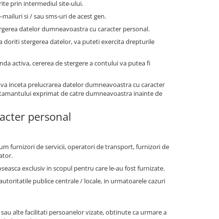
te prin intermediul site-ului.
-mailuri si / sau sms-uri de acest gen.
ergerea datelor dumneavoastra cu caracter personal.
a doriti stergerea datelor, va puteti exercita drepturile
anda activa, cererea de stergere a contului va putea fi
 va inceta prelucrarea datelor dumneavoastra cu caracter
simtamantului exprimat de catre dumneavoastra inainte de
racter personal
um furnizori de servicii, operatori de transport, furnizori de
ator.
oseasca exclusiv in scopul pentru care le-au fost furnizate.
ritatile publice centrale / locale, in urmatoarele cazuri
 sau alte facilitati persoanelor vizate, obtinute ca urmare a