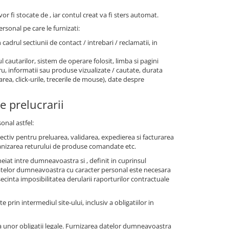
or fi stocate de , iar contul creat va fi sters automat.
rsonal pe care le furnizati:
n cadrul sectiunii de contact / intrebari / reclamatii, in
l cautarilor, sistem de operare folosit, limba si pagini
stru, informatii sau produse vizualizate / cautate, durata
area, click-urile, trecerile de mouse), date despre
e prelucrarii
onal astfel:
pectiv pentru preluarea, validarea, expedierea si facturarea
anizarea returului de produse comandate etc.
iat intre dumneavoastra si , definit in cuprinsul
 datelor dumneavoastra cu caracter personal este necesara
cinta imposibilitatea derularii raporturilor contractuale
te prin intermediul site-ului, inclusiv a obligatiilor in
 unor obligatii legale. Furnizarea datelor dumneavoastra