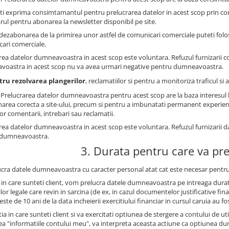
ti exprima consimtamantul pentru prelucrarea datelor in acest scop prin co
rul pentru abonarea la newsletter disponibil pe site.
dezabonarea de la primirea unor astfel de comunicari comerciale puteti folosi
ari comerciale.
rea datelor dumneavoastra in acest scop este voluntara. Refuzul furnizarii 
oastra in acest scop nu va avea urmari negative pentru dumneavoastra.
tru rezolvarea plangerilor
, reclamatiilor si pentru a monitoriza traficul s
: Prelucrarea datelor dumneavoastra pentru acest scop are la baza interesul le
narea corecta a site-ului, precum si pentru a imbunatati permanent experienta 
lor comentarii, intrebari sau reclamatii.
rea datelor dumneavoastra in acest scop este voluntara. Refuzul furnizarii 
 dumneavoastra.
3. Durata pentru care va pr
ucra datele dumneavoastra cu caracter personal atat cat este necesar pentru
l in care sunteti client, vom prelucra datele dumneavoastra pe intreaga durat
ilor legale care revin in sarcina (de ex, in cazul documentelor justificative 
este de 10 ani de la data incheierii exercitiului financiar in cursul caruia au fo
tia in care sunteti client si va exercitati optiunea de stergere a contului de u
ea "informatiile contului meu", va interpreta aceasta actiune ca optiunea 