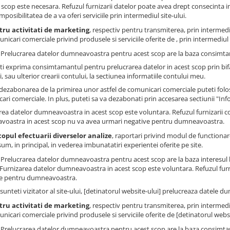
 scop este necesara. Refuzul furnizarii datelor poate avea drept consecinta impo
imposibilitatea de a va oferi serviciile prin intermediul site-ului.
tru activitati de marketing
, respectiv pentru transmiterea, prin intermedi
nicari comerciale privind produsele si serviciile oferite de , prin intermediul s
: Prelucrarea datelor dumneavoastra pentru acest scop are la baza consimtam
ti exprima consimtamantul pentru prelucrarea datelor in acest scop prin bi
, sau ulterior crearii contului, la sectiunea informatiile contului meu.
dezabonarea de la primirea unor astfel de comunicari comerciale puteti folosi
ari comerciale. In plus, puteti sa va dezabonati prin accesarea sectiunii "Inf
rea datelor dumneavoastra in acest scop este voluntara. Refuzul furnizarii 
oastra in acest scop nu va avea urmari negative pentru dumneavoastra.
copul efectuarii diverselor analize
, raportari privind modul de functionare 
um, in principal, in vederea imbunatatiri experientei oferite pe site.
: Prelucrarea datelor dumneavoastra pentru acest scop are la baza interesul 
. Furnizarea datelor dumneavoastra in acest scop este voluntara. Refuzul fur
e pentru dumneavoastra.
sunteti vizitator al site-ului, [detinatorul website-ului] prelucreaza datele 
tru activitati de marketing
, respectiv pentru transmiterea, prin intermedi
nicari comerciale privind produsele si serviciile oferite de [detinatorul websit
: Prelucrarea datelor dumneavoastra pentru acest scop are la baza consimtam