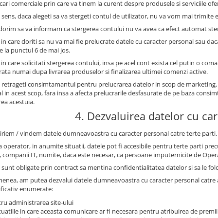
ri comerciale prin care va tinem la curent despre produsele si serviciile oferi
 sens, daca alegeti sa va stergeti contul de utilizator, nu va vom mai trimite e
 dorim sa va informam ca stergerea contului nu va avea ca efect automat st
 in care doriti sa nu va mai fie prelucrate datele cu caracter personal sau dac
e la punctul 6 de mai jos.
 in care solicitati stergerea contului, insa pe acel cont exista cel putin o com
trata numai dupa livrarea produselor si finalizarea ultimei comenzi active.
 retrageti consimtamantul pentru prelucrarea datelor in scop de marketing,
l in acest scop, fara insa a afecta prelucrarile desfasurate de pe baza con
rea acestuia.
4. Dezvaluirea datelor cu ca
iriem / vindem datele dumneavoastra cu caracter personal catre terte parti.
 operator, in anumite situatii, datele pot fi accesibile pentru terte parti prec
, companii IT, numite, daca este necesar, ca persoane imputernicite de Oper
sunt obligate prin contract sa mentina confidentialitatea datelor si sa le fol
enea, am putea dezvalui datele dumneavoastra cu caracter personal catre auto
ficativ enumerate:
ru administrarea site-ului
ituatiile in care aceasta comunicare ar fi necesara pentru atribuirea de premii