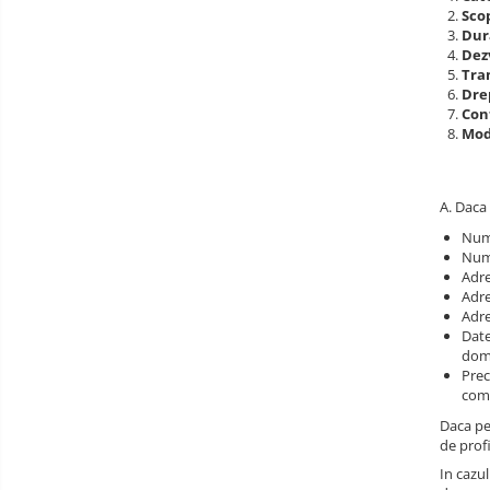
Scop
Dur
Dez
Tra
Drep
Con
Modi
A. Daca 
Num
Num
Adre
Adre
Adre
Date
dom
Prec
come
Daca pe
de profi
In cazul