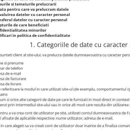
urile si temeiurile prelucrarii
ata pentru care va prelucram datele
valuirea datelor cu caracter personal
nsferul datelor cu caracter personal
turile de care beneficiati
fidentialitatea minorilor
ficari in politica de confidentialitate
1. Categoriile de date cu caracter
sunteti client al site-ului, va prelucra datele dumneavoastra cu caracter pers
e si prenume
ar de telefon
sa de e-mail
sa de facturare
sa de livrare
 referitoare la modul in care utilizati site-ul (de exemplu, comportamentul 
ains
um si orice alte categorii de date pe care le furnizati in mod direct in contextu
nzi prin intermediul site-ului sau in orice alt mod care rezulta din utilizarea s
ntru a va crea cont de utilizator pe site, utilizati contul dumneavoastra de
l afisate de aplicatiile respective: nume utilizator, adresa de e-mail.
 in care alegeti sa va creati cont de utilizator doar inainte de a finaliza coma