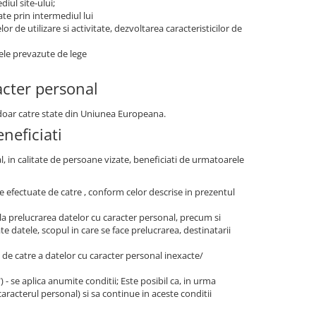
iul site-ului;
ate prin intermediul lui
r de utilizare si activitate, dezvoltarea caracteristicilor de
tele prevazute de lege
acter personal
r doar catre state din Uniunea Europeana.
neficiati
al, in calitate de persoane vizate, beneficiati de urmatoarele
are efectuate de catre , conform celor descrise in prezentul
la prelucrarea datelor cu caracter personal, precum si
e datele, scopul in care se face prelucrarea, destinatarii
e, de catre a datelor cu caracter personal inexacte/
t") - se aplica anumite conditii; Este posibil ca, in urma
caracterul personal) si sa continue in aceste conditii