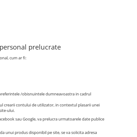
 personal prelucrate
onal, cum ar fi:
/preferintele /obisnuintele dumneavoastra in cadrul
l crearii contului de utilizator, in contextul plasarii unei
ite-ului.
 Facebook sau Google, va prelucra urmatoarele date publice
nda unui produs disponibil pe site, se va solicita adresa