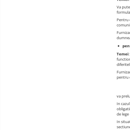
Va pute
formula
Pentru 
comunic
Furniza
dumneav
pen
Temei
functio
diferite
Furniza
pentru
va prel
In cazu
obligati
de lege 
In situa
sectiun