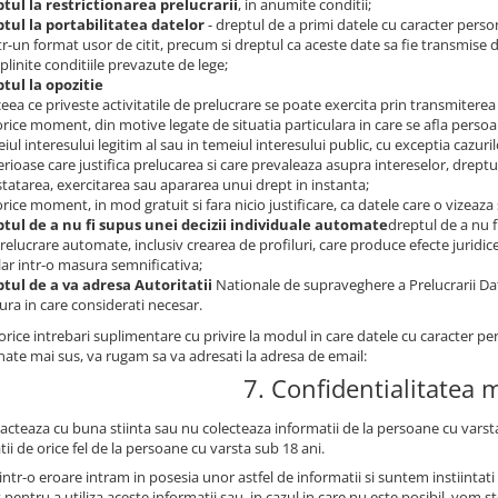
tul la restrictionarea prelucrarii
, in anumite conditii;
tul la portabilitatea datelor
- dreptul de a primi datele cu caracter perso
ntr-un format usor de citit, precum si dreptul ca aceste date sa fie transmise 
plinite conditiile prevazute de lege;
tul la opozitie
 ceea ce priveste activitatile de prelucrare se poate exercita prin transmiterea
 orice moment, din motive legate de situatia particulara in care se afla persoan
iul interesului legitim al sau in temeiul interesului public, cu exceptia cazur
rioase care justifica prelucarea si care prevaleaza asupra intereselor, dreptur
tatarea, exercitarea sau apararea unui drept in instanta;
 orice moment, in mod gratuit si fara nicio justificare, ca datele care o vizeaza
tul de a nu fi supus unei decizii individuale automate
dreptul de a nu f
relucrare automate, inclusiv crearea de profiluri, care produce efecte juridi
lar intr-o masura semnificativa;
tul de a va adresa Autoritatii
Nationale de supraveghere a Prelucrarii Da
ra in care considerati necesar.
rice intrebari suplimentare cu privire la modul in care datele cu caracter pe
ate mai sus, va rugam sa va adresati la adresa de email:
7. Confidentialitatea 
acteaza cu buna stiinta sau nu colecteaza informatii de la persoane cu varsta
ii de orice fel de la persoane cu varsta sub 18 ani.
intr-o eroare intram in posesia unor astfel de informatii si suntem instiinta
pentru a utiliza aceste informatii sau, in cazul in care nu este posibil, vom s