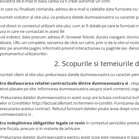
oastra de e-mail in baza careia va fi creat automat un cont.
 in care nu finalizati comanda, adresa de e-mail si celelalte date furnizate nu v
sunteti vizitator al site-ului, va prelucra datele dumneavoastra cu caracter pe
od direct in contextul utilizarii site-ului, cum ar fi datele pe care le furnizati i
ra in care ne contactati in acest fel
od indirect, date precum: adresa IP, browser folosit, durata navigarii, istoricu
alizate, URL-uri complete, secventa de click-uri catre, prin si de la site-ul no
telor pe anumite pagini, informatii privind interactiunea cu paginile (ex. derul
ortamentul utilizatorilor.
2. Scopurile si temeiurile d
sunteti client al site-ului, prelucreaza datele dumneavoastra cu caracter pers
tru desfasurarea relatiei contractuale dintre dumneavoastra si
, res
nzii plasate pe site, informarea dumneavoastra asupra starii comenzii, org
Prelucrarea datelor dumneavoastra in acest scop are la baza contractul inche
lor si Conditiilor http://factual.silkmart.ro/termeni-si-conditii. Furnizarea
executarea acestui contract. Refuzul furnizarii datelor poate avea drept conse
dumneavoastra si .
ru indeplinirea obligatiilor legale ce revin
in contextul serviciilor presta
rie fiscala, precum si in materie de arhivare.
: Prelucrarea datelor dumneavoastra pentru acest scop este necesara in baza