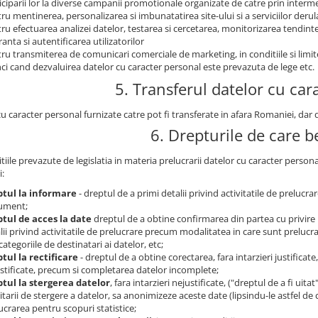
iciparii lor la diverse campanii promotionale organizate de catre prin intermed
ru mentinerea, personalizarea si imbunatatirea site-ului si a serviciilor derul
ru efectuarea analizei datelor, testarea si cercetarea, monitorizarea tendintelo
ranta si autentificarea utilizatorilor
ru transmiterea de comunicari comerciale de marketing, in conditiile si limi
ci cand dezvaluirea datelor cu caracter personal este prevazuta de lege etc.
5. Transferul datelor cu car
cu caracter personal furnizate catre pot fi transferate in afara Romaniei, da
6. Drepturile de care be
tiile prevazute de legislatia in materia prelucrarii datelor cu caracter person
i:
ptul la informare
- dreptul de a primi detalii privind activitatile de prelucr
ument;
tul de acces la date
dreptul de a obtine confirmarea din partea cu privire 
lii privind activitatile de prelucrare precum modalitatea in care sunt prelucrat
categoriile de destinatari ai datelor, etc;
tul la rectificare
- dreptul de a obtine corectarea, fara intarzieri justificat
stificate, precum si completarea datelor incomplete;
tul la stergerea datelor
, fara intarzieri nejustificate, ("dreptul de a fi uita
citarii de stergere a datelor, sa anonimizeze aceste date (lipsindu-le astfel de 
ucrarea pentru scopuri statistice;