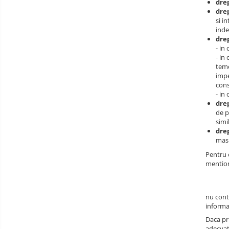
drep
drep
si i
inde
drep
- in
- in
teme
impe
cons
- in
drep
de p
simi
drep
masu
Pentru o
mention
nu cont
informat
Daca pr
adecvat 