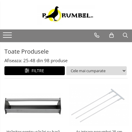
Toate Produsele
Afiseaza:
25-
48
din
98
produse
FILTRE
Hrănitor pentru păsări cu bară
Ac intrare porumbei 25 cm