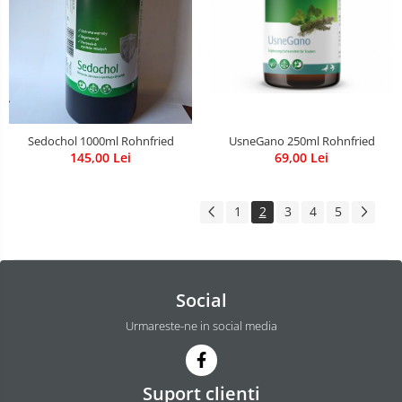
UsneGano 250ml Rohnfried
Sedochol 1000ml Rohnfried
69,00 Lei
145,00 Lei
1
2
3
4
5
Social
Urmareste-ne in social media
Suport clienti