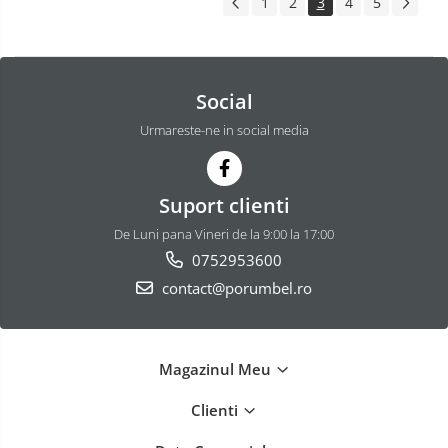
1
2
3
4
5
Social
Urmareste-ne in social media
Suport clienti
De Luni pana Vineri de la 9:00 la 17:00
0752953600
contact@porumbel.ro
Magazinul Meu
Clienti