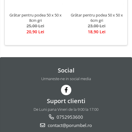
Grătar pentru podea 50 x 50 x
Grătar pentru podea 50 x 50 x
8cm gri
6cm gri
25,00 Lei
23,00 Lei
20,90 Lei
18,90 Lei
Social
Urmareste-ne in social media
Suport clienti
De Luni pana Vineri de la 9:00 la 17:00
0752953600
contact@porumbel.ro