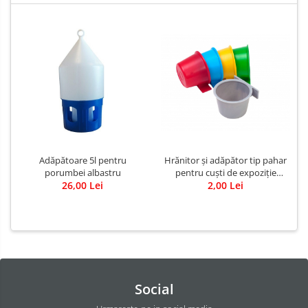
Hrănitor și adăpător tip pahar
Adăpătoare 5l pentru
pentru cuști de expoziție
porumbei albastru
diverse culori
2,00 Lei
26,00 Lei
Social