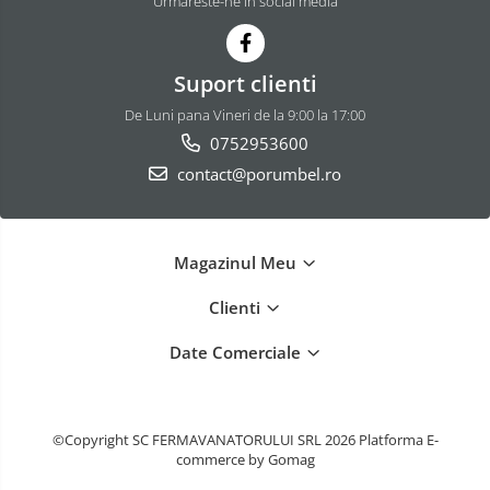
Urmareste-ne in social media
Suport clienti
De Luni pana Vineri de la 9:00 la 17:00
0752953600
contact@porumbel.ro
Magazinul Meu
Clienti
Date Comerciale
©Copyright SC FERMAVANATORULUI SRL 2026
Platforma E-
commerce by Gomag