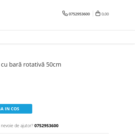
0752953600
0,00
 cu bară rotativă 50cm
A IN COS
i nevoie de ajutor?
0752953600