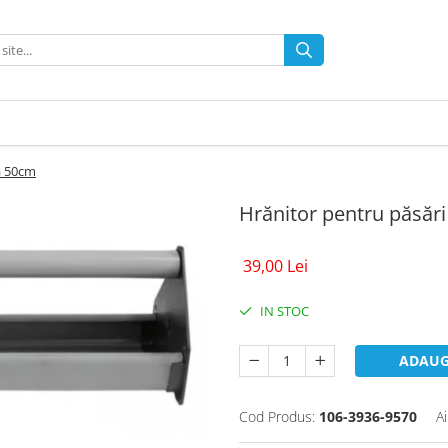
ă 50cm
Hrănitor pentru păsări
39,00 Lei
IN STOC
ADAUG
Cod Produs:
106-3936-9570
A