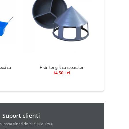
oxă cu
Hrănitor grit cu separator
Hrănitor po
14,50 Lei
Suport clienti
i pana Vineri de la 9:00 la 17:00