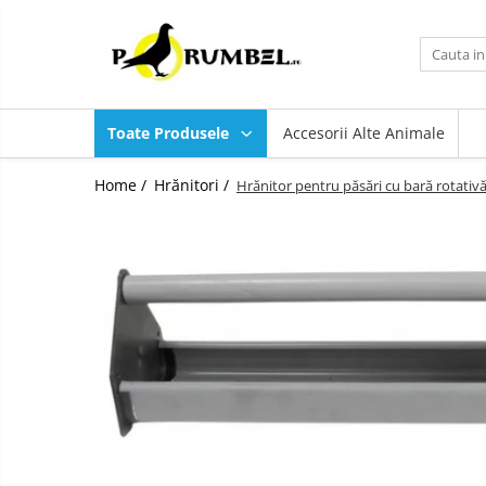
Toate Produsele
Accesorii
Toate Produsele
Accesorii Alte Animale
Adăpători
Hrănitori
Home /
Hrănitori /
Hrănitor pentru păsări cu bară rotativ
Suplimente și grituri