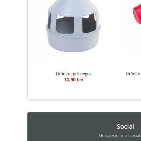
Hrănitor
Hrănitor grit negru
10,90 Lei
Social
Urmareste-ne in social