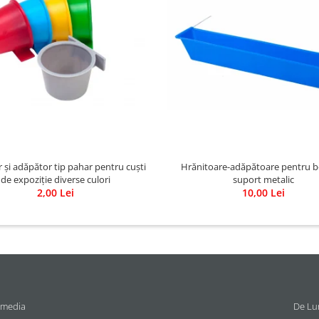
 și adăpător tip pahar pentru cuști
Hrănitoare-adăpătoare pentru b
de expoziție diverse culori
suport metalic
2,00 Lei
10,00 Lei
 media
De Lun