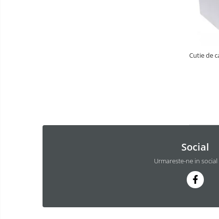
Cutie de 
Social
Urmareste-ne in social