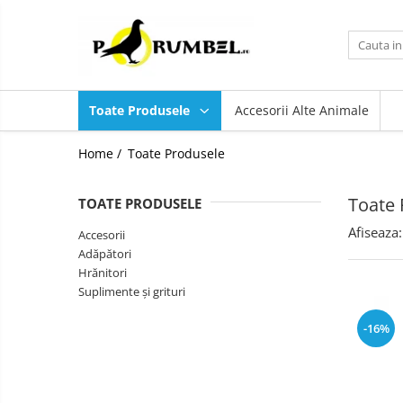
Toate Produsele
Accesorii
Toate Produsele
Accesorii Alte Animale
Adăpători
Hrănitori
Home /
Toate Produsele
Suplimente și grituri
Toate 
TOATE PRODUSELE
Afiseaza:
Accesorii
Adăpători
Hrănitori
Suplimente și grituri
-16%