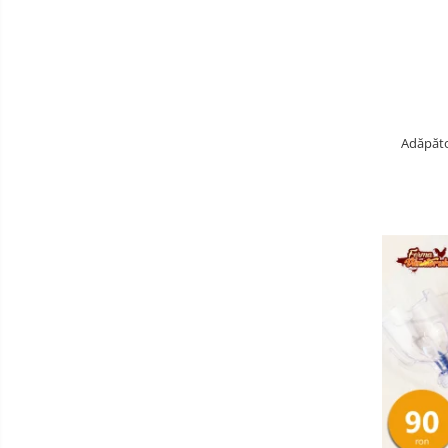
Adăpăto