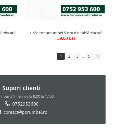
ă zincată
Hrănitor porumbei 50cm din tablă zincată
39,00 Lei
1
2
3
5
...
Suport clienti
i pana Vineri de la 9:00 la 17:00
0752953600
contact@porumbel.ro