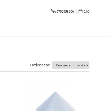
0752953600
0,00
Ordoneaza: