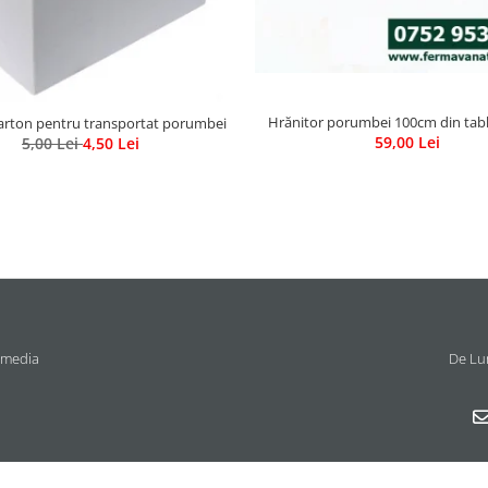
Hrănitor porumbei 100cm din tabl
carton pentru transportat porumbei
59,00 Lei
5,00 Lei
4,50 Lei
 media
De Lun