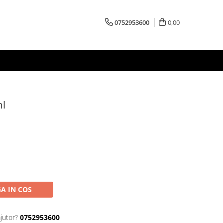
0752953600
0,00
l
A IN COS
jutor?
0752953600