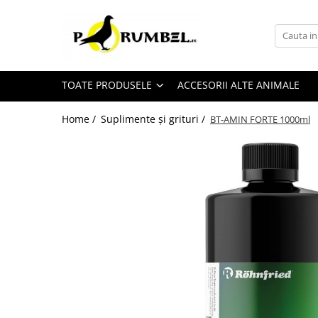
Toate Produsele
Accesorii
TOATE PRODUSELE
ACCESORII ALTE ANIMALE
Adăpători
Hrănitori
Home /
Suplimente și grituri /
BT-AMIN FORTE 1000ml
Suplimente și grituri