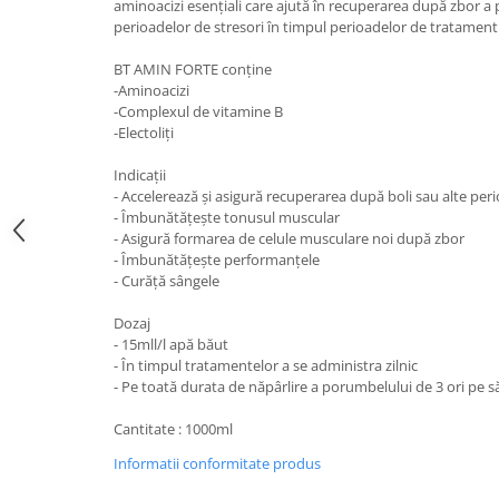
aminoacizi esențiali care ajută în recuperarea după zbor a
perioadelor de stresori în timpul perioadelor de tratament 
BT AMIN FORTE conține
-Aminoacizi
-Complexul de vitamine B
-Electoliți
Indicații
- Accelerează și asigură recuperarea după boli sau alte per
- Îmbunătățește tonusul muscular
- Asigură formarea de celule musculare noi după zbor
- Îmbunătățește performanțele
- Curăță sângele
Dozaj
- 15mll/l apă băut
- În timpul tratamentelor a se administra zilnic
- Pe toată durata de năpârlire a porumbelului de 3 ori pe
Cantitate : 1000ml
Informatii conformitate produs