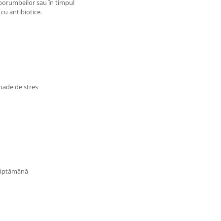
 porumbeilor sau în timpul
cu antibiotice.
ioade de stres
 săptămână