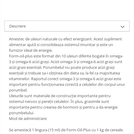
Descriere
Amestec de uleiuri naturale cu efect energizant. Acest supliment
alimentar ajută si consolideaza sistemul imunitar și este un
furnizor ideal de energie.
Form-oil-plus este format din 10 uleiuri diferite bogate în omega-
3 și omega-6 acizi grași. Acizii omega-3 și omega-6 acizi grași sunt
acizi grasi esentiali. Porumbelul nu poate produce acizi grași
esențiali și trebuie sa-i obținea din dieta sa, la fel ca majoritatea
vitaminelor. Raportul corect omega-3 și omega-6 acizi grasi este
important pentru funcționarea corectă a celulelor din corpul unui
porumbel.
Uleiurile sunt materiale de construcție importante pentru
sistemul nervos și pereții celulelor. În plus, grasimile sunt
importante pentru crearea de hormoni și pentru a da energie
porumbelului.
Mod de administrare:
Se amestecă 1 lingura (15 ml) de Form-Oil-Plus cu 1 kg de cereale.