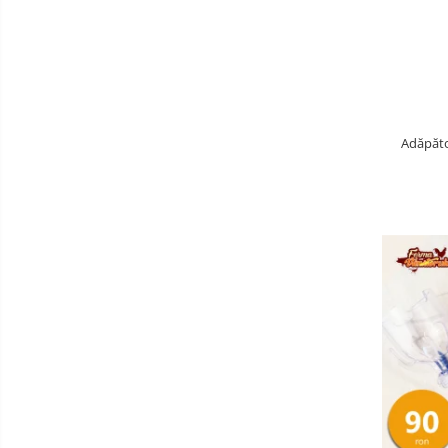
Adăpăto