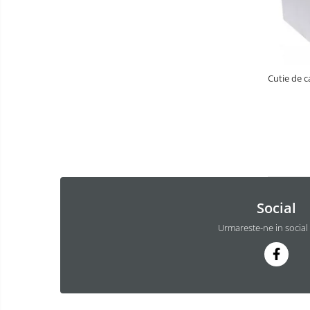
Cutie de 
Social
Urmareste-ne in social