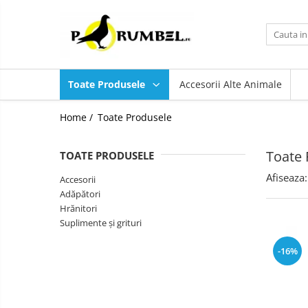
Toate Produsele
Accesorii
Toate Produsele
Accesorii Alte Animale
Adăpători
Hrănitori
Home /
Toate Produsele
Suplimente și grituri
Toate 
TOATE PRODUSELE
Afiseaza:
Accesorii
Adăpători
Hrănitori
Suplimente și grituri
-16%