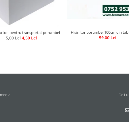
Hrănitor porumbei 100cm din tabl
carton pentru transportat porumbei
59,00 Lei
5,00 Lei
4,50 Lei
 media
De Lun