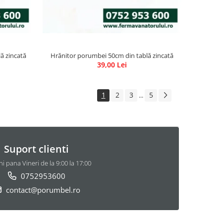
ă zincată
Hrănitor porumbei 50cm din tablă zincată
39,00 Lei
1
2
3
5
...
Suport clienti
i pana Vineri de la 9:00 la 17:00
0752953600
contact@porumbel.ro