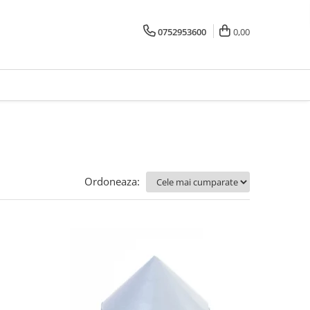
0752953600
0,00
Ordoneaza: