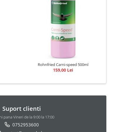
Rohnfried Carni-speed 500ml
159,00 Lei
Suport clienti
i pana Vineri de la 9:00 la 17:00
0752953600