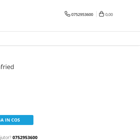
0752953600
0,00
fried
A IN COS
jutor?
0752953600