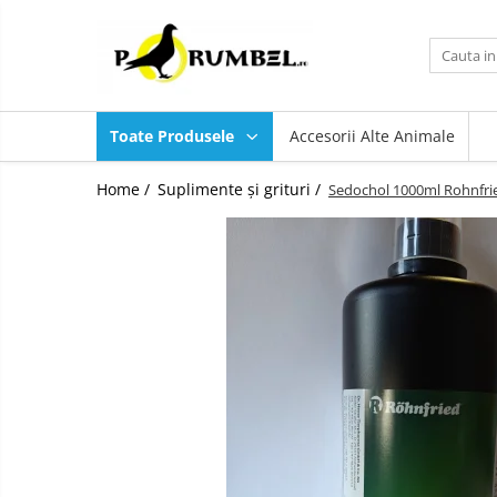
Toate Produsele
Accesorii
Toate Produsele
Accesorii Alte Animale
Adăpători
Hrănitori
Home /
Suplimente și grituri /
Sedochol 1000ml Rohnfri
Suplimente și grituri