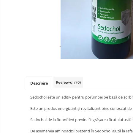
Review-uri
(0)
Descriere
Sedochol este un aditiv pentru porumbei pe bază de sorbito
Este un produs energizant și revitalizant bine cunoscut de
Sedochol de la Rohnfried previne îngrășarea ficatului ast
De asemenea aminoacizii prezenți în Sedochol ajută la refa