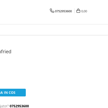
0752953600
0,00
fried
A IN COS
jutor?
0752953600