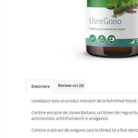
Review-uri
(0)
Descriere
UsneGano este un produs inovator de la Rohnfried folosit p
Conține extracte de Usnea Barbata, un lichen din regnul fung
antimicotice, antiinflamatorii si analgezice.
Conține și extract de oregano care la rândul lui a fost demo