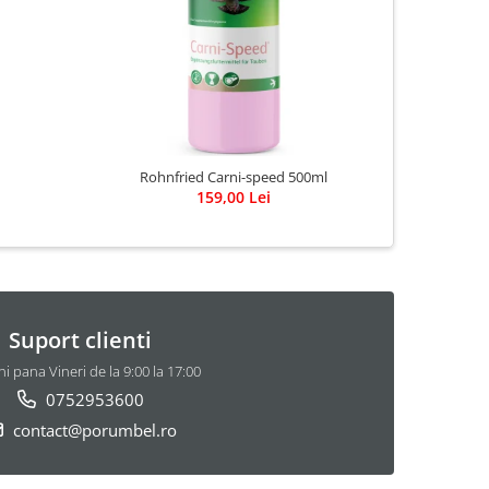
Rohnfried Carni-speed 500ml
159,00 Lei
Suport clienti
i pana Vineri de la 9:00 la 17:00
0752953600
contact@porumbel.ro