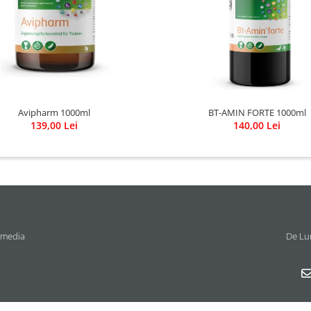
Avipharm 1000ml
BT-AMIN FORTE 1000ml
139,00 Lei
140,00 Lei
 media
De Lun