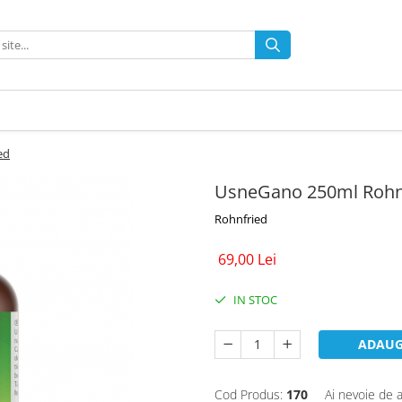
ed
UsneGano 250ml Rohn
Rohnfried
69,00 Lei
IN STOC
ADAUG
Cod Produs:
170
Ai nevoie de a