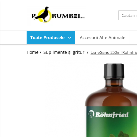
Toate Produsele
Accesorii
Toate Produsele
Accesorii Alte Animale
Adăpători
Hrănitori
Home /
Suplimente și grituri /
UsneGano 250ml Rohnfri
Suplimente și grituri