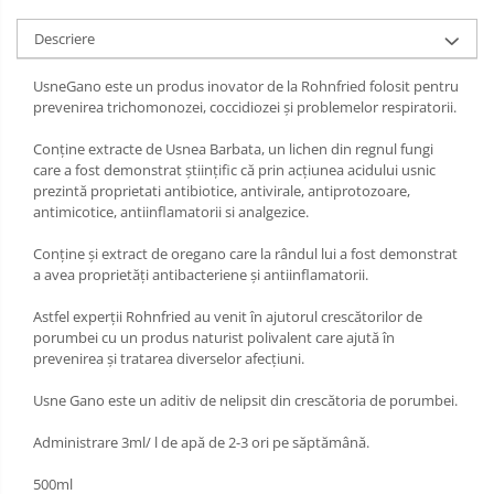
Descriere
UsneGano este un produs inovator de la Rohnfried folosit pentru
prevenirea trichomonozei, coccidiozei și problemelor respiratorii.
Conține extracte de Usnea Barbata, un lichen din regnul fungi
care a fost demonstrat științific că prin acțiunea acidului usnic
prezintă proprietati antibiotice, antivirale, antiprotozoare,
antimicotice, antiinflamatorii si analgezice.
Conține și extract de oregano care la rândul lui a fost demonstrat
a avea proprietăți antibacteriene și antiinflamatorii.
Astfel experții Rohnfried au venit în ajutorul crescătorilor de
porumbei cu un produs naturist polivalent care ajută în
prevenirea și tratarea diverselor afecțiuni.
Usne Gano este un aditiv de nelipsit din crescătoria de porumbei.
Administrare 3ml/ l de apă de 2-3 ori pe săptămână.
500ml