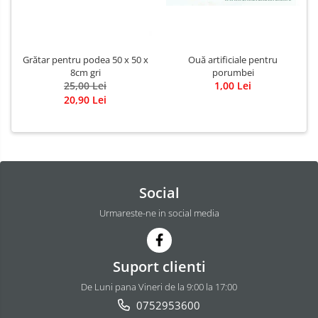
Ouă artificiale pentru
Grătar pentru podea 50 x 50 x
porumbei
8cm gri
1,00 Lei
25,00 Lei
20,90 Lei
Social
Urmareste-ne in social media
Suport clienti
De Luni pana Vineri de la 9:00 la 17:00
0752953600