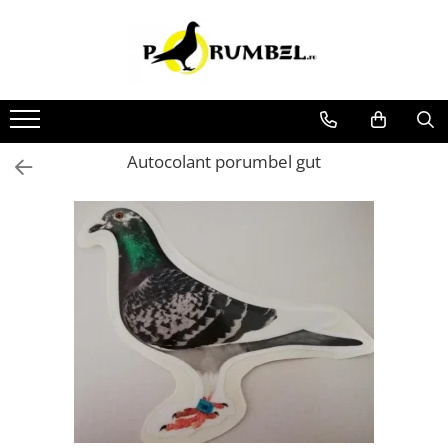
Toate Produsele
Accesorii
Adăpători
Hrănitori
Autocolant porumbel gut
Suplimente și grituri