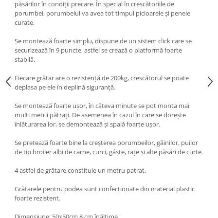
păsărilor în condiții precare. În special în crescătoriile de
porumbei, porumbelul va avea tot timpul picioarele și penele
curate.
Se montează foarte simplu, dispune de un sistem click care se
securizează în 9 puncte, astfel se crează o platformă foarte
stabilă.
Fiecare grătar are o rezistență de 200kg, crescătorul se poate
deplasa pe ele în deplină siguranță.
Se montează foarte ușor, în câteva minute se pot monta mai
mulți metrii pătrați. De asemenea în cazul în care se dorește
înlăturarea lor, se demontează și spală foarte ușor.
Se pretează foarte bine la creșterea porumbeilor, găinilor, puilor
de tip broiler albi de carne, curci, gâște, rațe și alte păsări de curte.
4 astfel de grătare constituie un metru patrat.
Grătarele pentru podea sunt confecționate din material plastic
foarte rezistent.
Dimensiune: 50x50cm 8 cm înălțime.