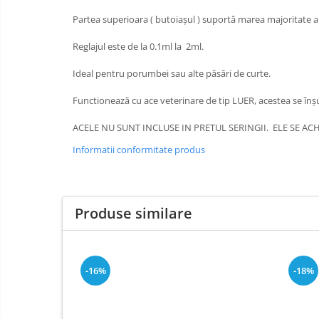
Partea superioara ( butoiașul ) suportă marea majoritate a 
Reglajul este de la 0.1ml la 2ml.
Ideal pentru porumbei sau alte păsări de curte.
Functionează cu ace veterinare de tip LUER, acestea se înș
ACELE NU SUNT INCLUSE IN PRETUL SERINGII. ELE SE AC
Informatii conformitate produs
Produse similare
-16%
-18%