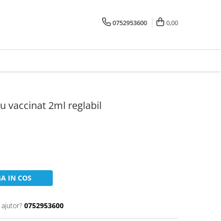
0752953600
0,00
ru vaccinat 2ml reglabil
A IN COS
 ajutor?
0752953600