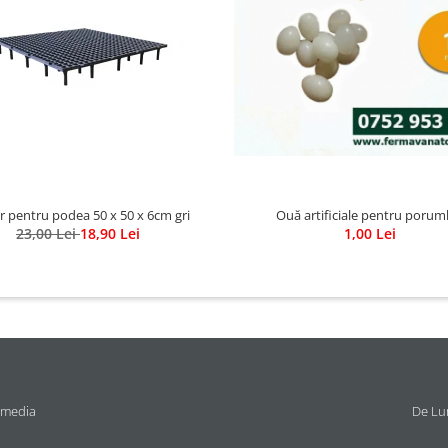
r pentru podea 50 x 50 x 6cm gri
Ouă artificiale pentru porum
23,00 Lei
18,90 Lei
1,00 Lei
 media
De Lun