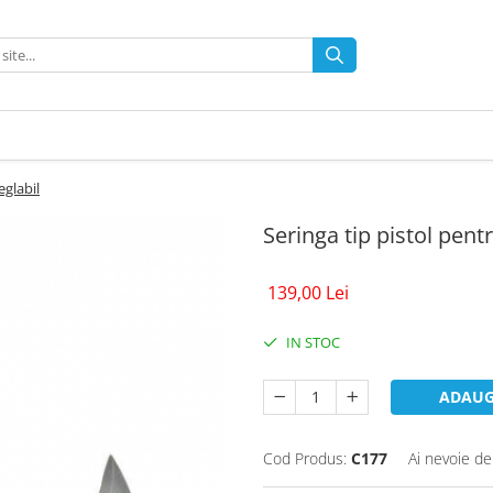
eglabil
Seringa tip pistol pent
139,00 Lei
IN STOC
ADAUG
Cod Produs:
C177
Ai nevoie de