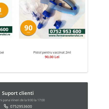
bei
Pistol pentru vaccinat 2ml
Grătar box
90,00 Lei
Suport clienti
i pana Vineri de la 9:00 la 17:00
0752953600