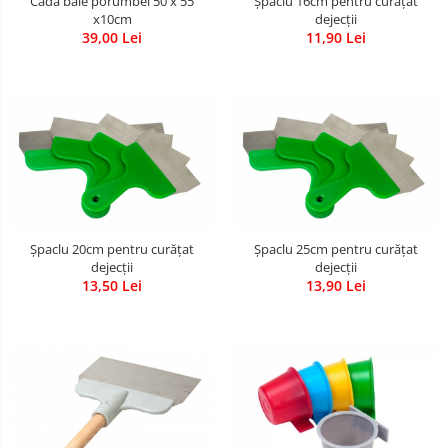
Cadă baie porumbei 50 x 55
Șpaclu 16cm pentru curățat
x10cm
dejecții
39,00 Lei
11,90 Lei
Șpaclu 20cm pentru curățat
Șpaclu 25cm pentru curățat
dejecții
dejecții
13,50 Lei
13,90 Lei