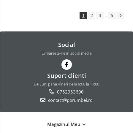
1
2
3
5
...
Social
Urmareste-ne in social media
Suport clienti
De Luni pana Vineri de la 9:00 la 17:00
0752953600
contact@porumbel.ro
Magazinul Meu