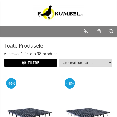
Toate Produsele
Afiseaza:
1-
24
din
98
produse
FILTRE
-16%
-18%