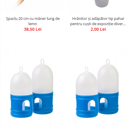
Șpaclu 20 cm cu mâner lung de
Hrănitor și adăpător tip pahar
lemn
pentru cuști de expoziție diverse
38,50 Lei
2,00 Lei
culori