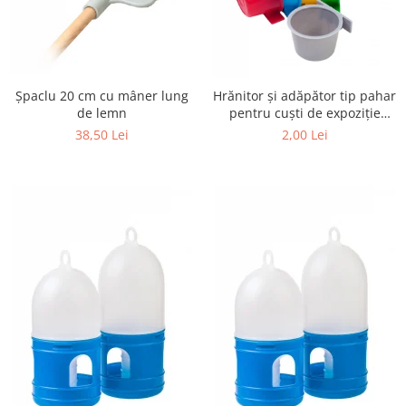
Șpaclu 20 cm cu mâner lung
Hrănitor și adăpător tip pahar
de lemn
pentru cuști de expoziție
diverse culori
38,50 Lei
2,00 Lei