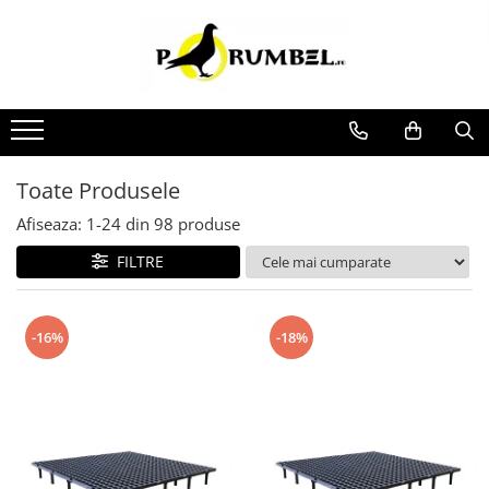
Toate Produsele
Afiseaza:
1-
24
din
98
produse
FILTRE
-16%
-18%